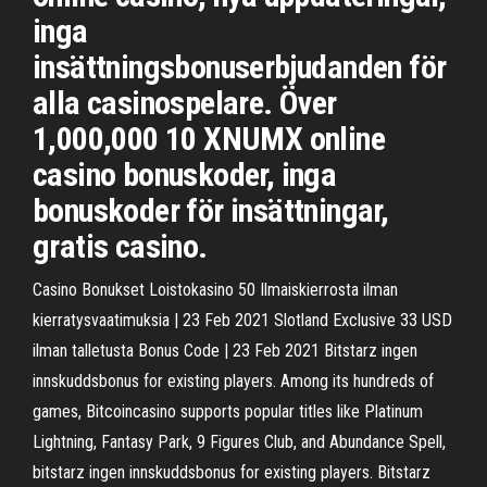
inga
insättningsbonuserbjudanden för
alla casinospelare. Över
1,000,000 10 XNUMX online
casino bonuskoder, inga
bonuskoder för insättningar,
gratis casino.
Casino Bonukset Loistokasino 50 Ilmaiskierrosta ilman
kierratysvaatimuksia | 23 Feb 2021 Slotland Exclusive 33 USD
ilman talletusta Bonus Code | 23 Feb 2021 Bitstarz ingen
innskuddsbonus for existing players. Among its hundreds of
games, Bitcoincasino supports popular titles like Platinum
Lightning, Fantasy Park, 9 Figures Club, and Abundance Spell,
bitstarz ingen innskuddsbonus for existing players. Bitstarz