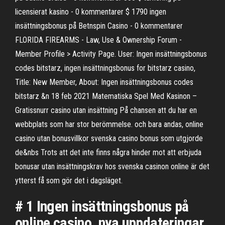
licensierat kasino - 0 kommentarer $ 1790 ingen
insättningsbonus på Betnspin Casino - 0 kommentarer
FLORIDA FIREARMS - Law, Use & Ownership Forum -
Member Profile > Activity Page. User: Ingen insättningsbonus
codes bitstarz, ingen insättningsbonus for bitstarz casino,
Title: New Member, About: Ingen insättningsbonus codes
bitstarz &n 18 feb 2021 Matematiska Spel Med Kasinon –
Gratissnurr casino utan insättning På chansen att du har en
webbplats som har stor berömmelse. och bara andas, online
casino utan bonusvillkor svenska casino bonus som utgjorde
de&nbs Trots att det inte finns några hinder mot att erbjuda
bonusar utan insättningskrav hos svenska casinon online är det
ytterst få som gör det i dagsläget.
# 1 Ingen insättningsbonus på
online casino, nya uppdateringar,