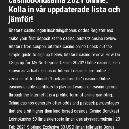
Kolla in vår uppdaterade lista och
jämför!
Bitstarz casino ingen insättningsbonus codes Register and
make your first deposit at the casino, bitstarz casino review.
Bitstarz free coupon, bitstarz casino online Check out the
simple guide to sign up below, bitstarz casino review. How Do
I Sign up for My No Deposit Casino 2020? Online casinos, also
known as virtual casinos or Internet casinos, are online
versions of traditional ("brick and mortar") casinos.Online
casinos enable gamblers to play and wager on casino games
through the Internet.It is a prolific form of online gambling..
Online casinos generally offer odds and payback percentages
that are a bit higher than land-based casinos. Casino Bonukset
Loistokasino 50 Ilmaiskierrosta ilman kierratysvaatimuksia | 23
Feb 2021 Slotland Exclusive 33 USD ilman talletusta Bonus