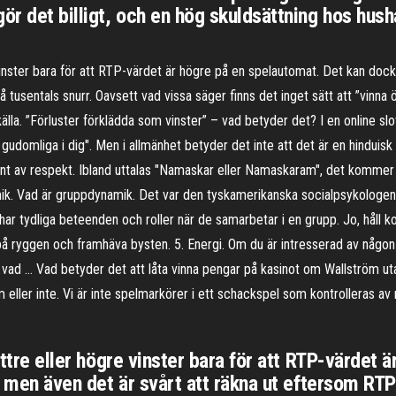
ör det billigt, och en hög skuldsättning hos hush
 vinster bara för att RTP-värdet är högre på en spelautomat. Det kan dock 
usentals snurr. Oavsett vad vissa säger finns det inget sätt att ”vinna ö
la. ”Förluster förklädda som vinster” – vad betyder det? I en online slo
t gudomliga i dig". Men i allmänhet betyder det inte att det är en hinduis
 av respekt. Ibland uttalas "Namaskar eller Namaskaram", det kommer från 
namik. Vad är gruppdynamik. Det var den tyskamerikanska socialpsykolog
r tydliga beteenden och roller när de samarbetar i en grupp. Jo, håll koll
 på ryggen och framhäva bysten. 5. Energi. Om du är intresserad av någ
på vad … Vad betyder det att låta vinna pengar på kasinot om Wallström
eller inte. Vi är inte spelmarkörer i ett schackspel som kontrolleras av 
bättre eller högre vinster bara för att RTP-värdet
r, men även det är svårt att räkna ut eftersom RT