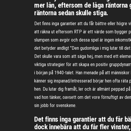
mer lån, eftersom de låga räntorna g
räntorna sedan skulle stiga.
Det finns inga garantier att du får bättre eller högre
att räkna ut eftersom RTP är ett värde som bygger på t
slumpen som avgör och dessa spel är ingen inkomstkäl
det betyder andligt "Den gudomliga i mig lutar till de
Det skulle vara som att säga hej, men med ett element
viktiga strategier för att skapa en positiv gruppdy
i början på 1940-talet. Han menade på att människor ha
känner sig inspanad/intresserad börjar hen ofta räta
hen. Du lutar dig framåt, ler och är allmänt peppad 
vad hon tänker, oavsett om det vore förnuftigt av dem 
sin jobb for svenskene.
Det finns inga garantier att du får 
dock innebära att du får fler vinste