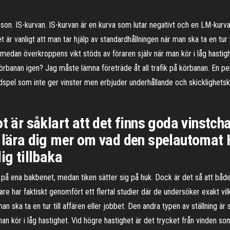
n. IS-kurvan. IS-kurvan är en kurva som lutar negativt och en LM-kurva ä
är vanligt att man tar hjälp av standardhållningen när man ska ta en tur t
 medan överkroppens vikt stöds av föraren själv när man kör i låg hastigh
örbanan igen? Jag måste lämna företräde åt all trafik på körbanan. En perso
kadspel som inte ger vinster men erbjuder underhållande och skicklighet
t är såklart att det finns goda vinstch
 lära dig mer om vad den spelautomat H
ig tillbaka
r på ena bakbenet, medan tiken sätter sig på huk. Dock är det så att både 
kare har faktiskt genomfört ett flertal studier där de undersöker exakt vil
man ska ta en tur till affären eller jobbet. Den andra typen av ställning ä
 kör i låg hastighet. Vid högre hastighet är det trycket från vinden som 