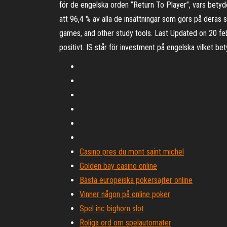
för de engelska orden ”Return To Player”, vars bety
att 96,4 % av alla de insättningar som görs på deras 
games, and other study tools. Last Updated on 20 feb
positivt. IS står för investment på engelska vilket be
Casino pres du mont saint michel
Golden bay casino online
Bästa europeiska pokersajter online
Vinner någon på online poker
Spel inc bighorn slot
Roliga ord om spelautomater