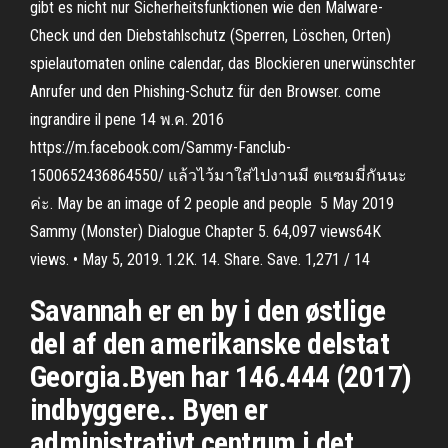
gibt es nicht nur Sicherheitsfunktionen wie den Malware-
Check und den Diebstahlschutz (Sperren, Löschen, Orten)
spielautomaten online calendar, das Blockieren unerwünschter
Anrufer und den Phishing-Schutz für den Browser. come
ingrandire il pene 14 พ.ค. 2016
https://m.facebook.com/Sammy-Fanclub-
1500652436864550/ แล้วไว้มาใส่ไปงานมี ตแซมมี่กันนะ
ค่ะ. May be an image of 2 people and people 5 May 2019
Sammy (Monster) Dialogue Chapter 5. 64,097 views64K
views. • May 5, 2019. 1.2K. 14. Share. Save. 1,271 / 14
Savannah er en by i den østlige
del af den amerikanske delstat
Georgia.Byen har 146.444 (2017)
indbyggere.. Byen er
administrativt centrum i det