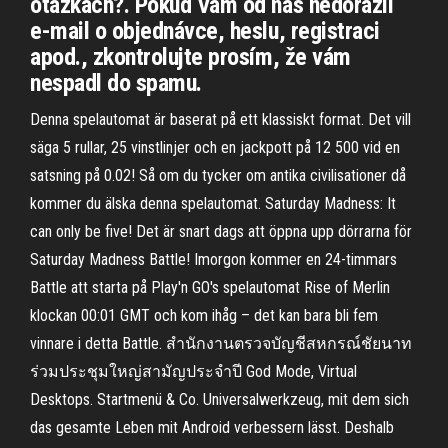
otázkách?. Pokud Vám od nás nedorazil
e-mail o objednávce, heslu, registraci
apod., zkontrolujte prosím, že vám
nespadl do spamu.
Denna spelautomat är baserat på ett klassiskt format. Det vill
säga 5 rullar, 25 vinstlinjer och en jackpott på 12 500 vid en
satsning på 0.02! Så om du tycker om antika civilisationer då
kommer du älska denna spelautomat. Saturday Madness: It
can only be five! Det är snart dags att öppna upp dörrarna för
Saturday Madness Battle! Imorgon kommer en 24-timmars
Battle att starta på Play'n GO's spelautomat Rise of Merlin
klockan 00:01 GMT och kom ihåg – det kan bara bli fem
vinnare i detta Battle. สำนักงานตรวจบัญชีสหกรณ์ชัยนาท
ร่วมประชุมใหญ่สามัญประจำปี God Mode, Virtual
Desktops. Startmenü & Co. Universalwerkzeug, mit dem sich
das gesamte Leben mit Android verbessern lässt. Deshalb