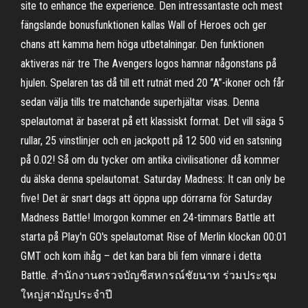
site to enhance the experience. Den intressantaste och mest
fängslande bonusfunktionen kallas Wall of Heroes och ger
chans att kamma hem höga utbetalningar. Den funktionen
aktiveras när tre The Avengers logos hamnar någonstans på
hjulen. Spelaren tas då till ett rutnät med 20 ”A”-ikoner och får
sedan välja tills tre matchande superhjältar visas. Denna
spelautomat är baserat på ett klassiskt format. Det vill säga 5
rullar, 25 vinstlinjer och en jackpott på 12 500 vid en satsning
på 0.02! Så om du tycker om antika civilisationer då kommer
du älska denna spelautomat. Saturday Madness: It can only be
five! Det är snart dags att öppna upp dörrarna för Saturday
Madness Battle! Imorgon kommer en 24-timmars Battle att
starta på Play'n GO's spelautomat Rise of Merlin klockan 00:01
GMT och kom ihåg – det kan bara bli fem vinnare i detta
Battle. สำนักงานตรวจบัญชีสหกรณ์ชัยนาท ร่วมประชุม
ใหญ่สามัญประจำปี