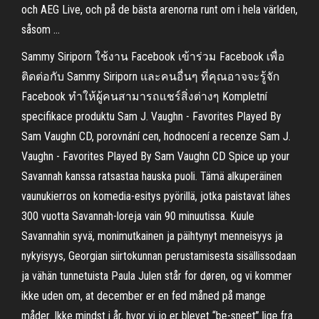
och AEG Live, och på de bästa arenorna runt om i hela världen,
såsom …
Sammy Siriporn ใช้งาน Facebook เข้าร่วม Facebook เพื่อ
ติดต่อกับ Sammy Siriporn และคนอื่นๆ ที่คุณอาจจะรู้จัก
Facebook ทำให้ผู้คนสามารถแชร์สิ่งต่างๆ Kompletní
specifikace produktu Sam J. Vaughn - Favorites Played By
Sam Vaughn CD, porovnání cen, hodnocení a recenze Sam J.
Vaughn - Favorites Played By Sam Vaughn CD Spice up your
Savannah kanssa ratsastaa hauska puoli. Tämä alkuperäinen
vaunukierros on komedia-esitys pyörillä, jotka paistavat lähes
300 vuotta Savannah-loreja vain 90 minuutissa. Kuule
Savannahin syvä, monimutkainen ja päihtynyt menneisyys ja
nykyisyys, Georgian siirtokunnan perustamisesta sisällissodaan
ja vähän tunnetuista Paula Julen står for døren, og vi kommer
ikke uden om, at december er en fed måned på mange
måder. Ikke mindst i år, hvor vi jo er blevet “be-sneet” lige fra