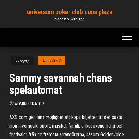
Skip
universum poker club duna plaza
to
bingoatpl.web.app
the
content
Category
Samra63573
Sammy savannah chans
spelautomat
By
ADMINISTRATOR
AXS.com ger fans möjlighet att köpa biljetter till det bästa
inom livemusik, sport, musikal, familj, cirkusevenemang och
festivaler från de främsta arrangörerna, såsom Goldenvoice