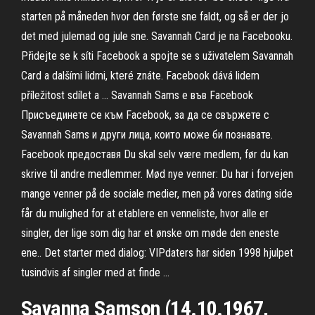
starten på måneden hvor den første sne faldt, og så er der jo
det med julemad og jule sne. Savannah Card je na Facebooku.
Přidejte se k síti Facebook a spojte se s uživatelem Savannah
Card a dalšími lidmi, které znáte. Facebook dává lidem
příležitost sdílet a … Savannah Sams е във Facebook
Присъединете се към Facebook, за да се свържете с
Savannah Sams и други лица, които може би познавате.
Facebook предоставя Du skal selv være medlem, før du kan
skrive til andre medlemmer. Mød nye venner: Du har i forvejen
mange venner på de sociale medier, men på vores dating side
får du mulighed for at etablere en venneliste, hvor alle er
singler, der lige som dig har et ønske om møde den eneste
ene.. Det starter med dialog: VIPdaters har siden 1998 hjulpet
tusindvis af singler med at finde …
Savanna Samson (14.10.1967,