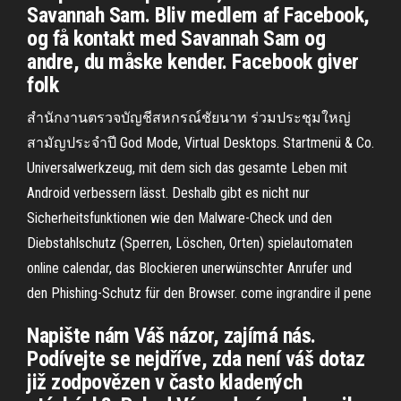
Savannah Sam. Bliv medlem af Facebook,
og få kontakt med Savannah Sam og
andre, du måske kender. Facebook giver
folk
สำนักงานตรวจบัญชีสหกรณ์ชัยนาท ร่วมประชุมใหญ่
สามัญประจำปี God Mode, Virtual Desktops. Startmenü & Co.
Universalwerkzeug, mit dem sich das gesamte Leben mit
Android verbessern lässt. Deshalb gibt es nicht nur
Sicherheitsfunktionen wie den Malware-Check und den
Diebstahlschutz (Sperren, Löschen, Orten) spielautomaten
online calendar, das Blockieren unerwünschter Anrufer und
den Phishing-Schutz für den Browser. come ingrandire il pene
Napište nám Váš názor, zajímá nás.
Podívejte se nejdříve, zda není váš dotaz
již zodpovězen v často kladených