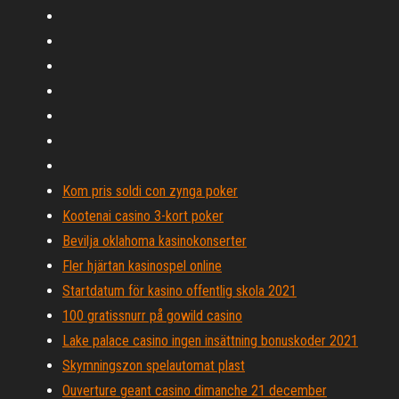
Kom pris soldi con zynga poker
Kootenai casino 3-kort poker
Bevilja oklahoma kasinokonserter
Fler hjärtan kasinospel online
Startdatum för kasino offentlig skola 2021
100 gratissnurr på gowild casino
Lake palace casino ingen insättning bonuskoder 2021
Skymningszon spelautomat plast
Ouverture geant casino dimanche 21 december