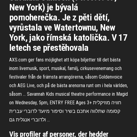
New York) je bývalá
pornoherečka. Je z pěti dětí,
vyrůstala ve Watertownu, New
York, jako římská katolička. V 17
letech se přestěhovala
AXS.com ger fans möjlighet att köpa biljetter till det bästa
inom livemusik, sport, musikal, familj, cirkusevenemang och
festivaler från de främsta arrangörerna, såsom Goldenvoice
och AEG Live, och på de bästa arenorna runt om i hela världen,
såsom … Savannah Kids musical theatre performance in Magid
on Wednesday, 5pm, ENTRY FREE Ages 3+ חוויה מוזיקלית
קסומה שתלווה אתכם בשיר וסיפור מיועד לדוברי עברית
ולדוברי אנגלית גם …
Vis profiler af personer, der hedder