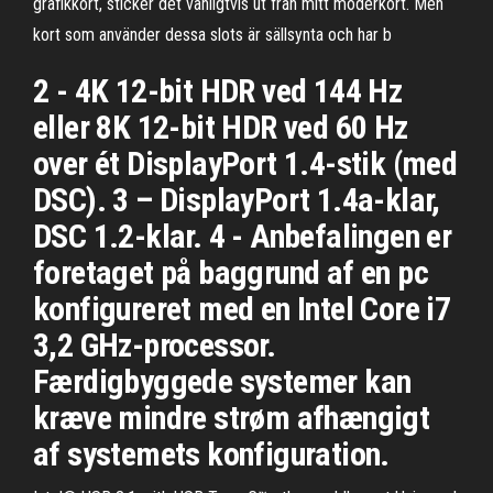
grafikkort, sticker det vanligtvis ut från mitt moderkort. Men
kort som använder dessa slots är sällsynta och har b
2 - 4K 12-bit HDR ved 144 Hz
eller 8K 12-bit HDR ved 60 Hz
over ét DisplayPort 1.4-stik (med
DSC). 3 – DisplayPort 1.4a-klar,
DSC 1.2-klar. 4 - Anbefalingen er
foretaget på baggrund af en pc
konfigureret med en Intel Core i7
3,2 GHz-processor.
Færdigbyggede systemer kan
kræve mindre strøm afhængigt
af systemets konfiguration.