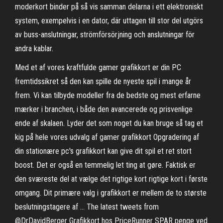
moderkort binder på så vis samman delarna i ett elektroniskt
system, exempelvis i en dator, där uttagen till stor del utgörs
av buss-anslutningar, strömförsörjning och anslutningar för
andra kablar.
Med et af vores kraftfulde gamer grafikkort er din PC
fremtidssikret så den kan spille de nyeste spil i mange år
frem. Vi kan tilbyde modeller fra de bedste og mest erfarne
mærker i branchen, i både den avancerede og prisvenlige
ende af skalaen. Lyder det som noget du kan bruge så tag et
kig på hele vores udvalg af gamer grafikkort Opgradering af
din stationære pc's grafikkort kan give dit spil et ret stort
boost. Det er også en temmelig let ting at gøre. Faktisk er
den sværeste del at vælge det rigtige kort rigtige kort i første
omgang. Dit primære valg i grafikkort er mellem de to største
beslutningstagere af … The latest tweets from
@DrDavidBerger Grafikkort hos PriceRunner SPAR penge ved