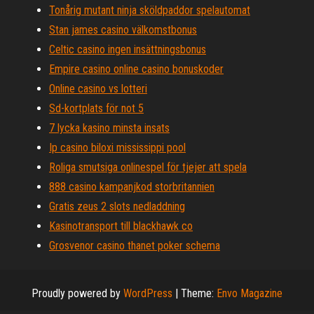
Tonårig mutant ninja sköldpaddor spelautomat
Stan james casino välkomstbonus
Celtic casino ingen insättningsbonus
Empire casino online casino bonuskoder
Online casino vs lotteri
Sd-kortplats för not 5
7 lycka kasino minsta insats
Ip casino biloxi mississippi pool
Roliga smutsiga onlinespel för tjejer att spela
888 casino kampanjkod storbritannien
Gratis zeus 2 slots nedladdning
Kasinotransport till blackhawk co
Grosvenor casino thanet poker schema
Proudly powered by
WordPress
|
Theme:
Envo Magazine