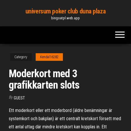
Skip
universum poker club duna plaza
to
bingoatpl.web.app
the
content
Category
Kendal16282
Moderkort med 3
grafikkarten slots
By
GUEST
Ett moderkort eller ett moderbord (äldre benämningar är
systemkort och bakplan) är ett centralt kretskort försett med
ett antal uttag där mindre kretskort kan kopplas in. Ett